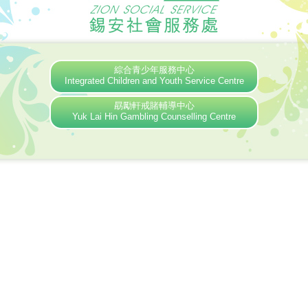
綜合青少年服務中心
Integrated Children and Youth Service Centre
勗勵軒戒賭輔導中心
Yuk Lai Hin Gambling Counselling Centre